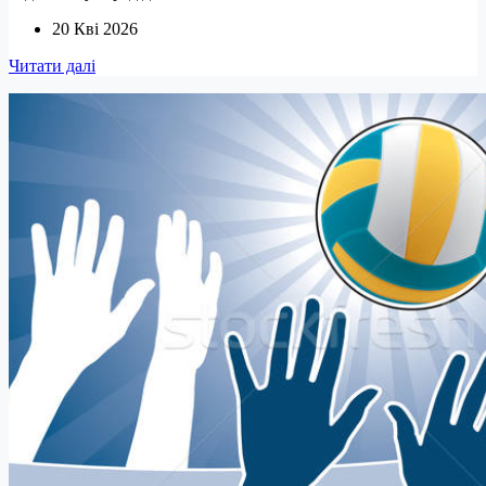
20 Кві 2026
Спартакіада
Читати далі
“Здоров’я”.
Турнірна
таблиця
змагань
з
бадмінтону
серед
дівчат