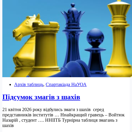
ліги”.
Футзал
юнаки.
Архів таблиць
,
Спартакіада НаУОА
Підсумок змагів з шахів
21 квітня 2026 року відбулись змаги з шахів серед
представників інститутів … Ннайкращий гравець – Войтюк
Назарій , студент …. ННІІТБ Турнірна таблиця змагань з
шахів