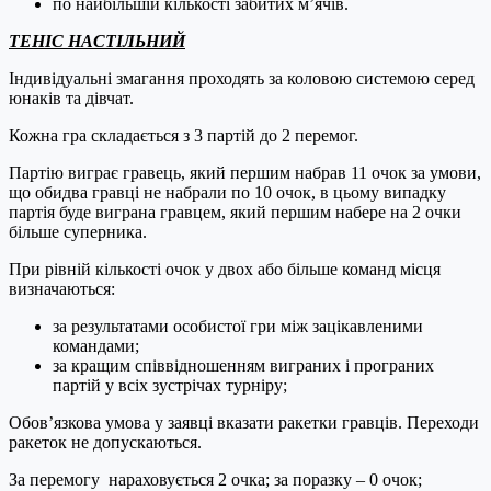
по найбільшій кількості забитих м’ячів.
ТЕНІС НАСТІЛЬНИЙ
Індивідуальні змагання проходять за коловою системою серед
юнаків та дівчат.
Кожна гра складається з 3 партій до 2 перемог.
Партію виграє гравець, який першим набрав 11 очок за умови,
що обидва гравці не набрали по 10 очок, в цьому випадку
партія буде виграна гравцем, який першим набере на 2 очки
більше суперника.
При рівній кількості очок у двох або більше команд місця
визначаються:
за результатами особистої гри між зацікавленими
командами;
за кращим співвідношенням виграних і програних
партій у всіх зустрічах турніру;
Обов’язкова умова у заявці вказати ракетки гравців. Переходи
ракеток не допускаються.
За перемогу нараховується 2 очка; за поразку – 0 очок;