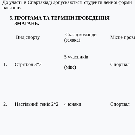
До участі в Спартакіаді допускаються студенти денної форми
навчання.
ПРОГРАМА ТА ТЕРМІНИ ПРОВЕДЕННЯ
ЗМАГАНЬ.
Склад команди
Вид спорту
Місце пров
(заявка)
5 учасників
1.
Стрітбол 3*3
Спортзал
(мікс)
2.
Настільний теніс 2*2
4 юнаки
Спортзал