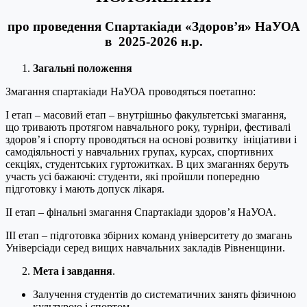
про проведення Спартакіади «Здоров’я» НаУОА
в 2025-2026 н.р.
Загальні положення
Змагання спартакіади НаУОА проводяться поетапно:
І етап – масовий етап – внутрішньо факультетські змагання,
що тривають протягом навчального року, турніри, фестивалі
здоров’я і спорту проводяться на основі розвитку ініціативи і
самодіяльності у навчальних групах, курсах, спортивних
секціях, студентських гуртожитках. В цих змаганнях беруть
участь усі бажаючі: студенти, які пройшли попередню
підготовку і мають допуск лікаря.
ІІ етап – фінальні змагання Спартакіади здоров’я НаУОА.
ІІІ етап – підготовка збірних команд університету до змагань
Універсіади серед вищих навчальних закладів Рівненщини.
Мета і завдан
н
я
.
Залучення студентів до систематичних занять фізичною
культурою і спортом.