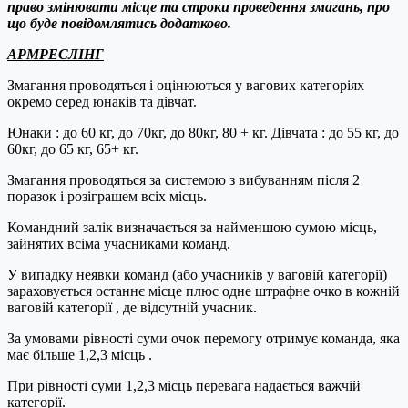
право змінювати місце та строки проведення змагань, про
що буде повідомлятись додатково
.
АРМРЕСЛІНГ
Змагання проводяться і оцінюються у вагових категоріях
окремо серед юнаків та дівчат.
Юнаки : до 60 кг, до 70кг, до 80кг, 80 + кг. Дівчата : до 55 кг, до
60кг, до 65 кг, 65+ кг.
Змагання проводяться за системою з вибуванням після 2
поразок і розіграшем всіх місць.
Командний залік визначається за найменшою сумою місць,
зайнятих всіма учасниками команд.
У випадку неявки команд (або учасників у ваговій категорії)
зараховується останнє місце плюс одне штрафне очко в кожній
ваговій категорії , де відсутній учасник.
За умовами рівності суми очок перемогу отримує команда, яка
має більше 1,2,3 місць .
При рівності суми 1,2,3 місць перевага надається важчій
категорії.