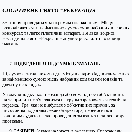
СПОРТИВНЕ СВЯТО “РЕКРЕАЦІЯ”
Змагання проводяться за окремим положенням. Місця
розподіляються за найменшою сумою очок набраних в ігрових
конкурсах та легкоатлетичній естафеті. Не явка збірної
команди на свято «Рекреації» анулює результати всіх види
змагань
ПІДВЕДЕННЯ ПІДСУМКІВ ЗМАГАНЬ
Підсумкові загальнокомандні місця в спартакіаді визначаються
за найменшою сумою місць набраних командами юнаків та
дівчат у всіх видах.
У тому випадку коли команда або команди без об’єктивних
на те причин не з’являються на гру їм зараховується технічна
поразка. Гра, яка не відбулася з об’єктивних причин, за
письмовим поданням декана/директора, переноситься
головним суддею на час проведення змагань з певного виду
програми.
ЗАЯВКИ
.
Заявки на участь в змаганнях Спартакіади