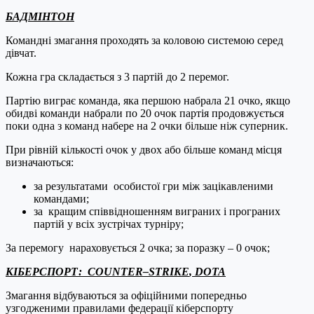
БАДМІНТО
Н
Командні змагання проходять за коловою системою серед
дівчат.
Кожна гра складається з 3 партій до 2 перемог.
Партію виграє команда, яка першою набрала 21 очко, якщо
обидві команди набрали по 20 очок партія продовжується
поки одна з команд набере на 2 очки більше ніж суперник.
При рівній кількості очок у двох або більше команд місця
визначаються:
за результатами особистої гри між зацікавленими
командами;
за кращим співвідношенням виграних і програних
партій у всіх зустрічах турніру;
За перемогу нараховується 2 очка; за поразку – 0 очок;
КІБЕРСПОРТ:
COUNTER
–
STRIKE
,
DOTA
Змагання відбуваються за офіційними попередньо
узгодженими правилами федерації кіберспорту