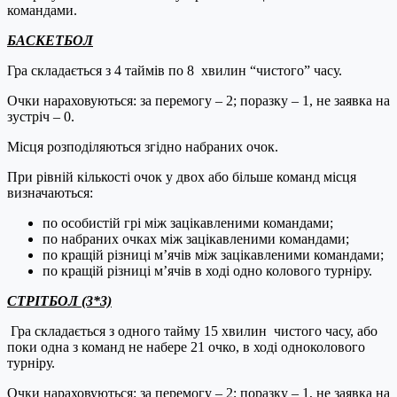
командами.
БАСКЕТБОЛ
Гра складається з 4 таймів по 8 хвилин “чистого” часу.
Очки нараховуються: за перемогу – 2; поразку – 1, не заявка на
зустріч – 0.
Місця розподіляються згідно набраних очок.
При рівній кількості очок у двох або більше команд місця
визначаються:
по особистій грі між зацікавленими командами;
по набраних очках між зацікавленими командами;
по кращій різниці м’ячів між зацікавленими командами;
по кращій різниці м’ячів в ході одно колового турніру.
СТРІ
ТБОЛ
(3*3)
Гра складається з одного тайму 15 хвилин чистого часу, або
поки одна з команд не набере 21 очко, в ході одноколового
турніру.
Очки нараховуються: за перемогу – 2; поразку – 1, не заявка на