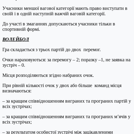
Учасники меншої вагової категорії мають право виступати в
своїй і в одній наступній важчій ваговій категорії.
До участі в змаганнях допускаються учасники тільки в
спортивній формі.
ВОЛЕЙБОЛ
Гра складається з трьох партій до двох перемог.
Очки нараховуються: за перемогу – 2; поразку –1, не заявка на
зустріч – 0.
Місця розподіляються згідно набраних очок.
При рівній кількості очок у двох або більше команд місця
визначаються:
– за кращим співвідношенням виграних та програних партій у
всіх зустрічах;
– за кращим співвідношенням виграних та програних м’ячів у
всіх зустрічах;
– за результатом особистої зустрічі між зацікавленими