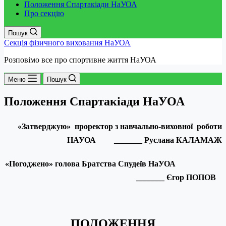
Положення Спартакіади НаУОА
Про секцію
Пошук
Секція фізичного виховання НаУОА
Розповімо все про спортивне життя НаУОА
Меню
Пошук
Положення Спартакіади НаУОА
«Затверджую» проректор
з навчально-виховної
роботи
НАУОА _______ Руслана КАЛАМАЖ
«Погоджено» голова Братства Cпудеїв НаУОА
_______ Єгор ПОПОВ
ПОЛОЖЕННЯ