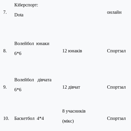
Кіберспорт:
7.
онлайн
Dota
Волейбол юнаки
8.
12 юнаків
Спортзал
6*6
Волейбол дівчата
9.
12 дівчат
Спортзал
6*6
8 учасників
10.
Баскетбол 4*4
Спортзал
(мікс)