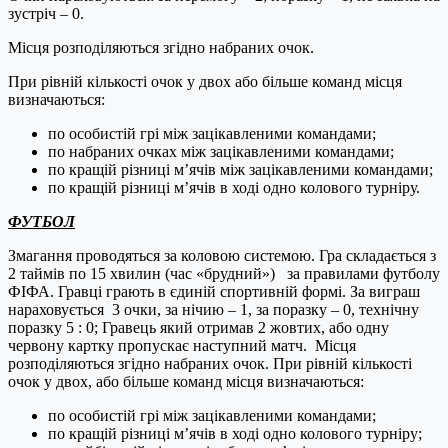
зустріч – 0.
Місця розподіляються згідно набраних очок.
При рівній кількості очок у двох або більше команд місця
визначаються:
по особистій грі між зацікавленими командами;
по набраних очках між зацікавленими командами;
по кращій різниці м’ячів між зацікавленими командами;
по кращій різниці м’ячів в ході одно колового турніру.
ФУТБОЛ
Змагання проводяться за коловою системою. Гра складається з
2 таймів по 15 хвилин (час «брудний») за правилами футболу
ФІФА. Гравці грають в єдиній спортивній формі. За виграш
нараховується 3 очки, за нічию – 1, за поразку – 0, технічну
поразку 5 : 0; Гравець який отримав 2 жовтих, або одну
червону картку пропускає наступний матч. Місця
розподіляються згідно набраних очок. При рівній кількості
очок у двох, або більше команд місця визначаються:
по особистій грі між зацікавленими командами;
по кращій різниці м’ячів в ході одно колового турніру;