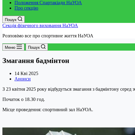
Положення Спартакіади НаУОА
Про секцію
Пошук
Секція фізичного виховання НаУОА
Розповімо все про спортивне життя НаУОА
Меню
Пошук
Змагання бадмінтон
14 Кві 2025
Анонси
З 23 квітня 2025 року відбудуться змагання з бадмінтону серед 
Початок о 18.30 год.
Місце проведення: спортивний зал НаУОА.