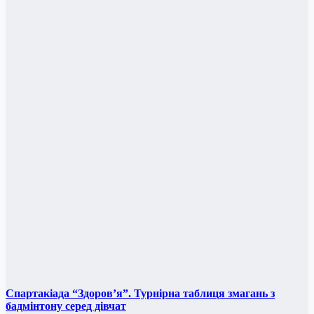
Спартакіада “Здоров’я”. Турнірна таблиця змагань з
бадмінтону серед дівчат